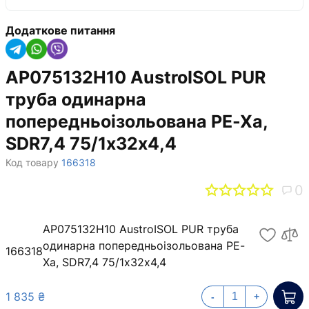
Додаткове питання
AP075132H10 AustroISOL PUR
труба одинарна
попередньоізольована PE-Xa,
SDR7,4 75/1х32x4,4
Код товару
166318
0
AP075132H10 AustroISOL PUR труба
одинарна попередньоізольована PE-
166318
Xa, SDR7,4 75/1х32x4,4
1 835 ₴
-
+