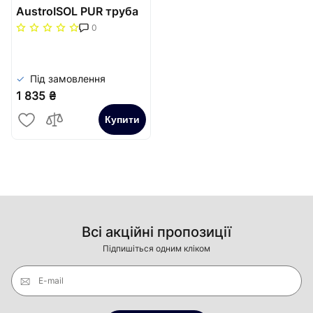
AustroISOL PUR труба
одинарна
0
попередньоізольована
PE-Xa, SDR7,4
75/1х32x4,4
Під замовлення
1 835 ₴
Купити
Всі акційні пропозиції
Підпишіться одним кліком
E-mail