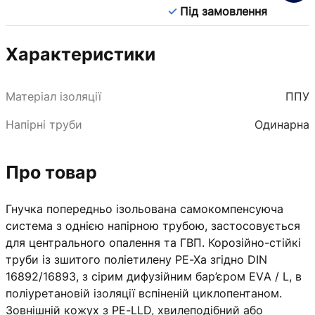
Під замовлення
Характеристики
Матеріал ізоляції
ППУ
Напірні труби
Одинарна
Про товар
Гнучка попередньо ізольована самокомпенсуюча
система з однією напірною трубою, застосовується
для центрального опалення та ГВП. Корозійно-стійкі
труби із зшитого поліетилену PE-Xa згідно DIN
16892/16893, з сірим дифузійним бар’єром EVА / L, в
поліуретановій ізоляції вспіненій циклопентаном.
Зовнішній кожух з PE-LLD, хвилеподібний або