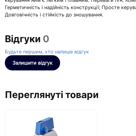
керування ним є легким і плавним. Переваги IVR: Ком
Герметичність і надійність конструкції; Просте керу
Довговічність і стійкість до зношування.
Відгуки
0
Будьте першим, хто напише відгук
Залишити відгук
Переглянуті товари