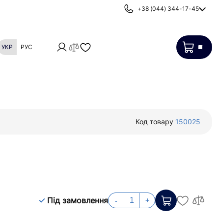
+38 (044) 344-17-45
УКР
РУС
Картриджі
Фільтри від накипу
Код товару
150025
Під замовлення
-
+