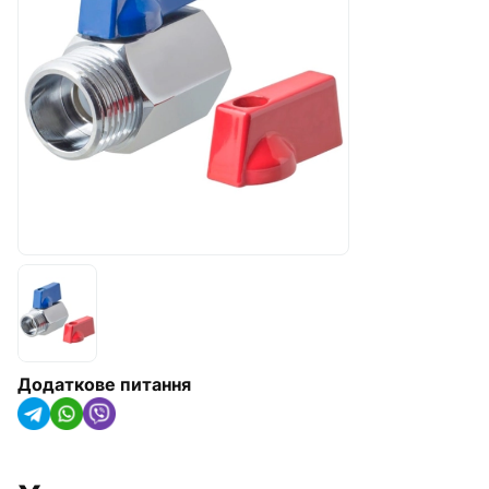
Радіатори опалення, конвектори
та рушникосушарки
Обладнання для котелень
Гідроакумулятори(IMAS Італія)
Насосне обладнання
Трубна ізоляція та кріплення для
труб
Сонячні колектори та теплові
насоси
Системи крапельного
Додаткове питання
зрошування