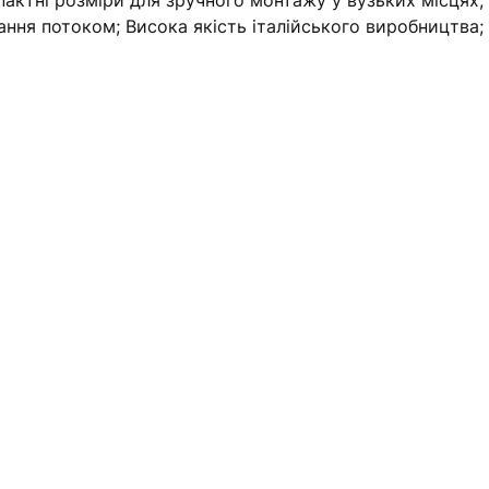
пактні розміри для зручного монтажу у вузьких місцях;
вання потоком; Висока якість італійського виробництва;