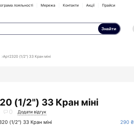
ограма лояльності
Мережа
Контакти
Акції
Прайси
Знайти
Осмоси та побутові
Натрубні корпуси
фільтри
Арт2320 (1/2") ЗЗ Кран міні
Аксесуари та
комплектуючі
0 (1/2") ЗЗ Кран міні
0
Додати відгук
20 (1/2") ЗЗ Кран міні
290 ₴