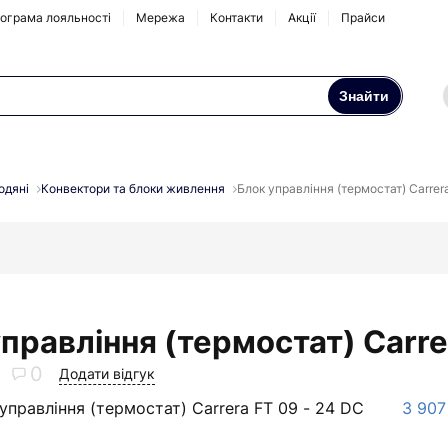
ограма лояльності
Мережа
Контакти
Акції
Прайси
Знайти
Осмоси та побутові
Натрубні корпуси
фільтри
одяні
Конвектори та блоки живлення
Блок управління (термостат) Carrer
Аксесуари та
комплектуючі
правління (термостат) Carre
0
Додати відгук
управління (термостат) Carrera FT 09 - 24 DC
3 907