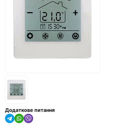
Радіатори опалення, конвектори
та рушникосушарки
Обладнання для котелень
Гідроакумулятори(IMAS Італія)
Насосне обладнання
Трубна ізоляція та кріплення для
труб
Сонячні колектори та теплові
насоси
Системи крапельного
Додаткове питання
зрошування