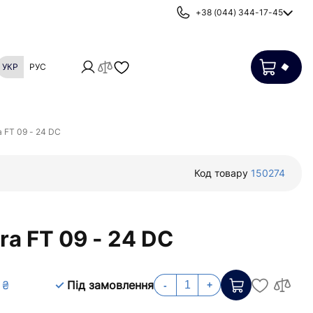
+38 (044) 344-17-45
УКР
РУС
Картриджі
Фільтри від накипу
a FT 09 - 24 DC
Код товару
150274
ra FT 09 - 24 DC
 ₴
Під замовлення
-
+