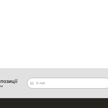
опозиції
E-mail
ом