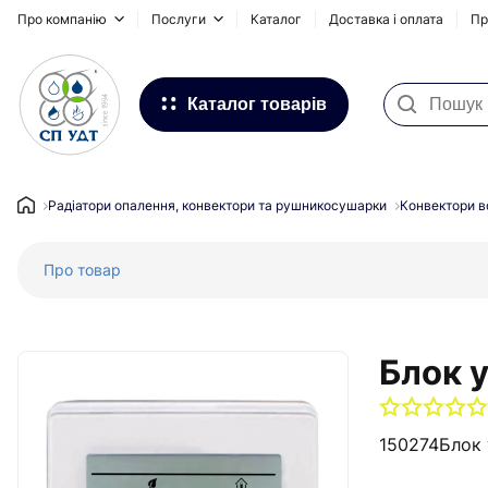
Про компанію
Послуги
Каталог
Доставка і оплата
Пр
Каталог товарів
Фільтри для води
Системи для зовнішніх
Радіатори опалення, конвектори та рушникосушарки
Конвектори в
трубопроводів
Про товар
Водопостачання та Опалення
Каналізація
Підлогове опалення
Блок у
Інсталяційні системи, сифони та
дренажні канали
150274
Блок 
Запірна та регулююча арматура