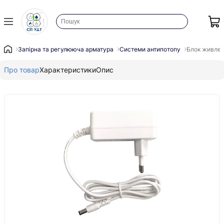
Запірна та регулююча арматура
Системи антипотопу
Блок живлен
Про товар
Характеристики
Опис