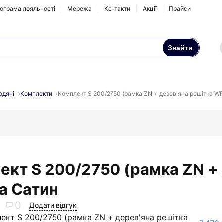
ограма лояльності
Мережа
Контакти
Акції
Прайси
Знайти
Осмоси та побутові
Натрубні корпуси
фільтри
одяні
Комплекти
Комплект S 200/2750 (рамка ZN + дерев'яна решітка WR
Аксесуари та
комплектуючі
ект S 200/2750 (рамка ZN +
ra Сатин
0
Додати відгук
ект S 200/2750 (рамка ZN + дерев'яна решітка