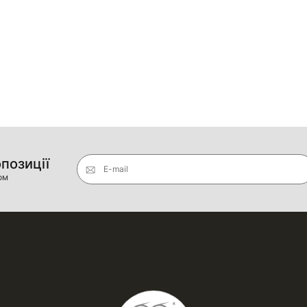
опозиції
E-mail
ом