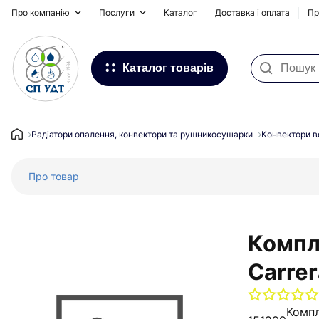
Про компанію
Послуги
Каталог
Доставка і оплата
Пр
Каталог товарів
Фільтри для води
Системи для зовнішніх
Радіатори опалення, конвектори та рушникосушарки
Конвектори в
трубопроводів
Про товар
Водопостачання та Опалення
Каналізація
Підлогове опалення
Компл
Інсталяційні системи, сифони та
Carre
дренажні канали
Запірна та регулююча арматура
Компл