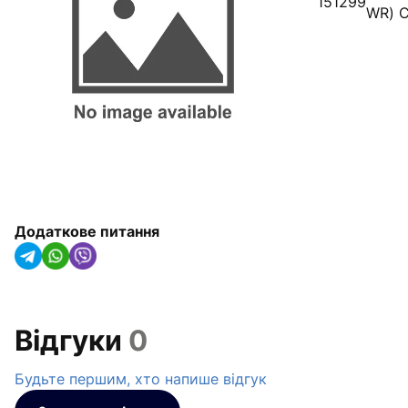
151299
WR) C
Радіатори опалення, конвектори
та рушникосушарки
Обладнання для котелень
Гідроакумулятори(IMAS Італія)
Насосне обладнання
Трубна ізоляція та кріплення для
труб
Додаткове питання
Сонячні колектори та теплові
насоси
Системи крапельного
Відгуки
0
зрошування
Будьте першим, хто напише відгук