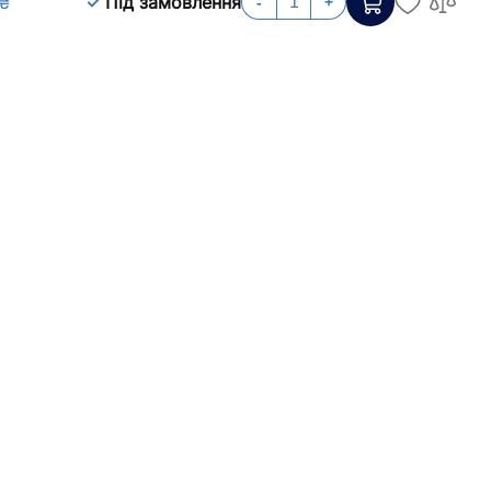
 ₴
Під замовлення
-
+