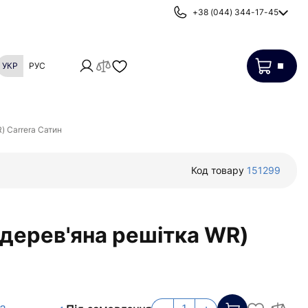
+38 (044) 344-17-45
УКР
РУС
Картриджі
Фільтри від накипу
) Carrera Сатин
Код товару
151299
 дерев'яна решітка WR)