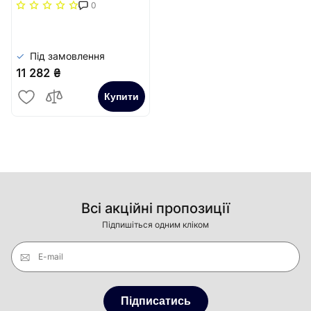
повздовжня решітка
0
(жорстка)) Carrera
Сатин
Під замовлення
11 282 ₴
Купити
Всі акційні пропозиції
Підпишіться одним кліком
E-mail
Підписатись