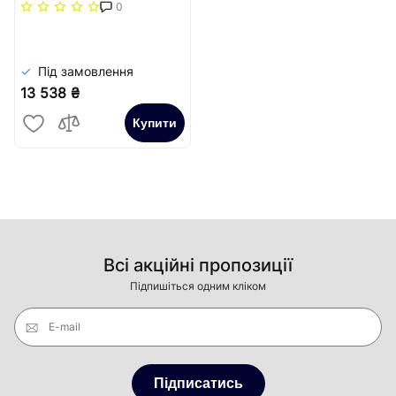
повздовжня решітка
0
(жорстка)) Carrera
Сатин
Під замовлення
13 538 ₴
Купити
Всі акційні пропозиції
Підпишіться одним кліком
E-mail
Підписатись