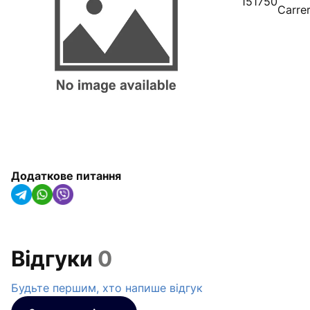
151750
Carre
Радіатори опалення, конвектори
та рушникосушарки
Обладнання для котелень
Гідроакумулятори(IMAS Італія)
Насосне обладнання
Трубна ізоляція та кріплення для
труб
Додаткове питання
Сонячні колектори та теплові
насоси
Системи крапельного
Відгуки
0
зрошування
Будьте першим, хто напише відгук