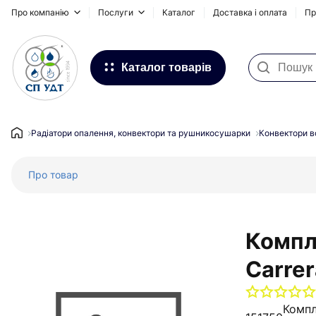
Про компанію
Послуги
Каталог
Доставка і оплата
Пр
Каталог товарів
Фільтри для води
Системи для зовнішніх
Радіатори опалення, конвектори та рушникосушарки
Конвектори в
трубопроводів
Про товар
Водопостачання та Опалення
Каналізація
Підлогове опалення
Компл
Інсталяційні системи, сифони та
Carre
дренажні канали
Запірна та регулююча арматура
Компл