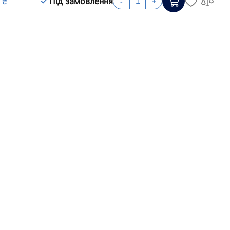
 ₴
Під замовлення
-
+