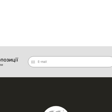
опозиції
E-mail
ом