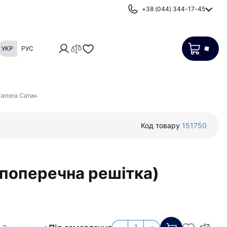
+38 (044) 344-17-45
УКР
РУС
Картриджі
Фільтри від накипу
arrera Сатин
Код товару
151750
 поперечна решітка)