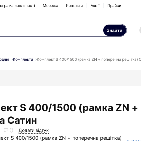
ограма лояльності
Мережа
Контакти
Акції
Прайси
Знайти
Осмоси та побутові
Натрубні корпуси
фільтри
одяні
Комплекти
Комплект S 400/1500 (рамка ZN + поперечна решітка) C
Аксесуари та
комплектуючі
ект S 400/1500 (рамка ZN +
ra Сатин
0
Додати відгук
ект S 400/1500 (рамка ZN + поперечна решітка)