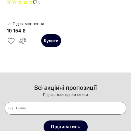
повздовжня решітка
0
(жорстка)) Carrera
Сатин
Під замовлення
10 154 ₴
Купити
Всі акційні пропозиції
Підпишіться одним кліком
E-mail
Підписатись