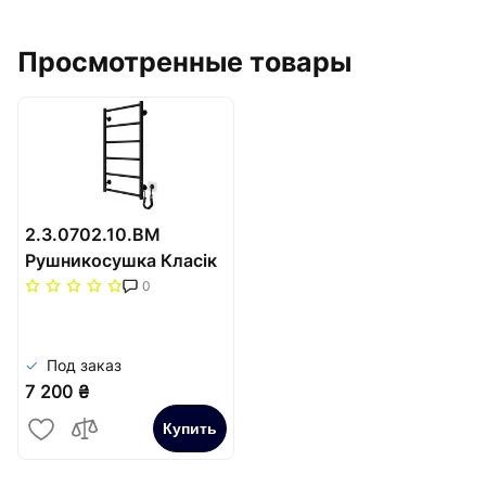
Просмотренные товары
2.3.0702.10.BM
Рушникосушка Класік
F НР-I 800х430/75 TR
0
K чорний мат
Под заказ
7 200 ₴
Купить