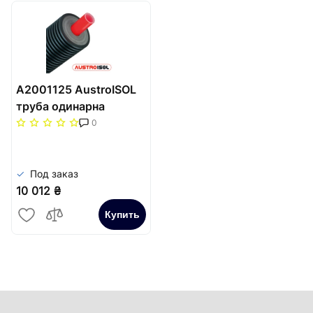
A2001125 AustroISOL
труба одинарна
попередньоізольована
0
PE-Xa, SDR11
200/1х125x11,4
Под заказ
10 012 ₴
Купить