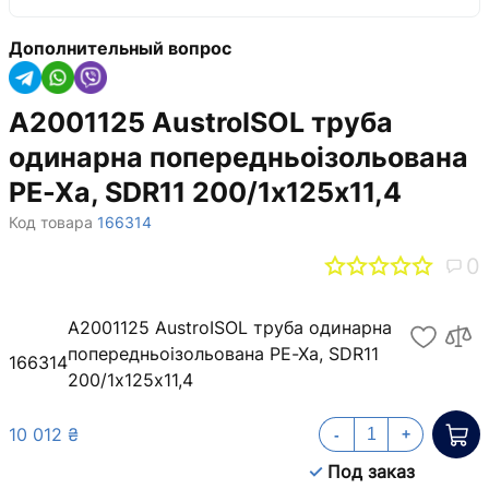
Дополнительный вопрос
A2001125 AustroISOL труба
одинарна попередньоізольована
PE-Xa, SDR11 200/1х125x11,4
Код товара
166314
0
A2001125 AustroISOL труба одинарна
попередньоізольована PE-Xa, SDR11
166314
200/1х125x11,4
10 012 ₴
-
+
Под заказ