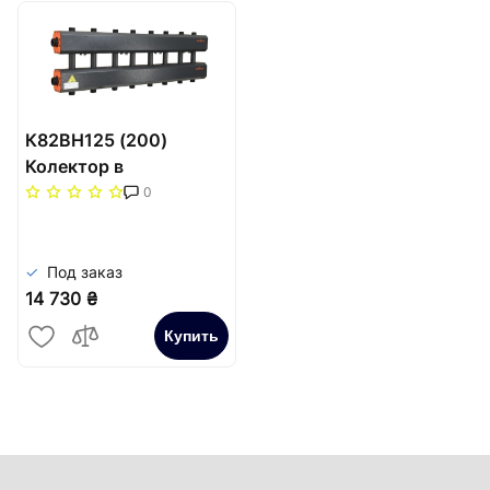
К82ВH125 (200)
Колектор в
теплоізоляції 8+1
0
вгору+вниз (старий
арт.СК-472.125)
(72кВт)
Под заказ
14 730 ₴
Купить