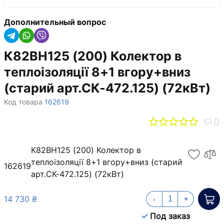
Дополнительный вопрос
К82ВH125 (200) Колектор в
теплоізоляції 8+1 вгору+вниз
(старий арт.СК-472.125) (72кВт)
Код товара
162619
0
К82ВH125 (200) Колектор в
теплоізоляції 8+1 вгору+вниз (старий
162619
арт.СК-472.125) (72кВт)
14 730 ₴
-
+
Под заказ