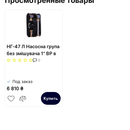
Просмотренные товары
НГ-47 Л Насосна група
без змішувача 1" ВР в
ЕPР BLACK в
0
теплоізоляції без
насоса (насосна
база180мм)
Под заказ
6 810 ₴
Купить