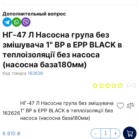
Дополнительный вопрос
НГ-47 Л Насосна група без
змішувача 1" ВР в ЕPР BLACK в
теплоізоляції без насоса
(насосна база180мм)
Код товара
162626
0
НГ-47 Л Насосна група без змішувача
1" ВР в ЕPР BLACK в теплоізоляції без
162626
насоса (насосна база180мм)
6 810 ₴
-
+