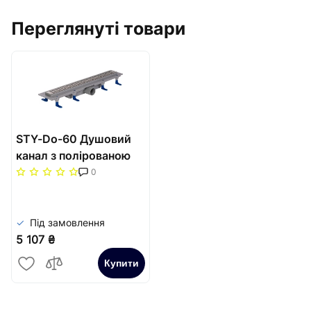
Переглянуті товари
STY-Do-60 Душовий
канал з полірованою
решіткою 600 мм
0
"Доміно" з "сухим"
сифоном
Під замовлення
5 107 ₴
Купити