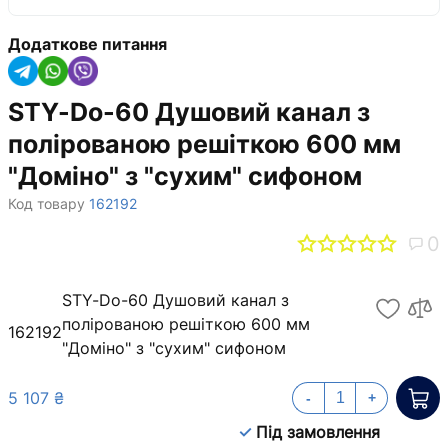
Додаткове питання
STY-Do-60 Душовий канал з
полірованою решіткою 600 мм
"Доміно" з "сухим" сифоном
Код товару
162192
0
STY-Do-60 Душовий канал з
полірованою решіткою 600 мм
162192
"Доміно" з "сухим" сифоном
5 107 ₴
-
+
Під замовлення