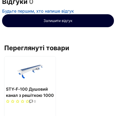
Відгуки
0
Будьте першим, хто напише відгук
Залишити відгук
Переглянуті товари
STY-F-100 Душовий
канал з решіткою 1000
мм під плитку з
0
"сухим" сифоном