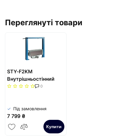
Переглянуті товари
STY-F2KM
Внутрішньостінний
душовий канал Styron
0
на рамі з матовою
решіткою "Класик" із
"сухим" сифон
Під замовлення
7 799 ₴
Купити