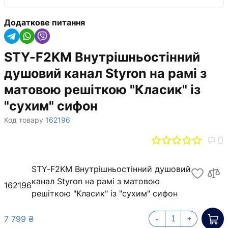
Додаткове питання
STY-F2KM Внутрішньостінний
душовий канал Styron на рамі з
матовою решіткою "Класик" із
"сухим" сифон
Код товару
162196
0
STY-F2KM Внутрішньостінний душовий
канал Styron на рамі з матовою
162196
решіткою "Класик" із "сухим" сифон
7 799 ₴
-
+