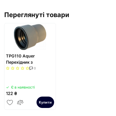
Переглянуті товари
TPG110 Aquer
Перехідник з
пластикової труби на
0
чавунну (125х110)
тапер
Є в наявності
122 ₴
Купити