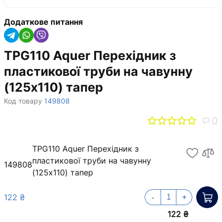
Додаткове питання
TPG110 Aquer Перехідник з
пластикової труби на чавунну
(125х110) тапер
Код товару
149808
0
TPG110 Aquer Перехідник з
пластикової труби на чавунну
149808
(125х110) тапер
122 ₴
-
+
122 ₴