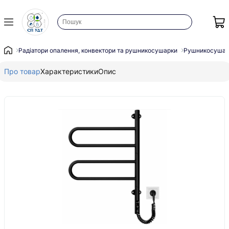
Радіатори опалення, конвектори та рушникосушарки
Рушникосушар
Про товар
Характеристики
Опис