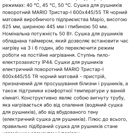
режимах: 40 °С, 45 °С, 50 °С. Сушка для рушників
поворотний MARIO Тристар-I 600х445/55 TR чорний
матовий виробничого підприємства Маріо, висотою
625 мм, шириною 445 мм і глибиною 50 мм.
Номінальна потужність 50 Вт. Сушка для рушників
обладнана таймером, який дозволяє встановити час
нагріву на 3 і 6 годин, або переключити режим
роботи на постійне нагрівання. Ступінь пило-
електрозахисту IP44. Сушки для рушників
електричний поворотний MARIO Тристар-I
600х445/55 TR чорний матовий - пристрій,
призначений для просушування білизни і рушників, а
також підтримки комфортної температури у ванній
кімнаті. Конструктивно являє собою вигнуту трубу,
яка нагрівається або від опалення (водяний сушка
для рушників), або від вбудованого тену
(електричний сушка для рушників). Плюс до всього,
правильно підібраний сушка для рушників стане