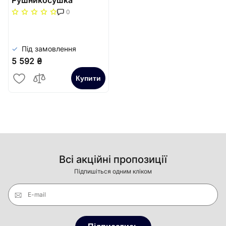
Тристар-I 600х445/55
0
електр. TR
Під замовлення
5 592 ₴
Купити
Всі акційні пропозиції
Підпишіться одним кліком
E-mail