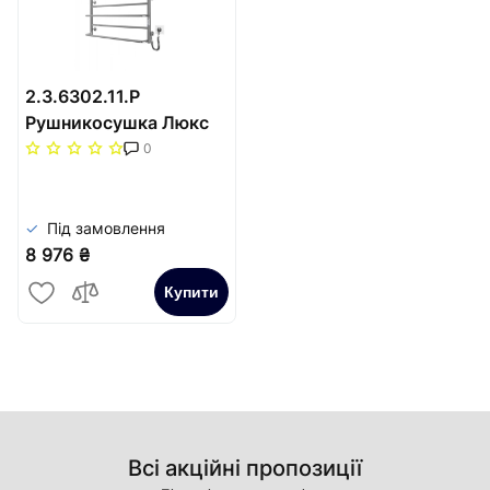
2.3.6302.11.P
Рушникосушка Люкс
Сіті-І 500х830/150
0
електр. TR К
Під замовлення
8 976 ₴
Купити
Всі акційні пропозиції