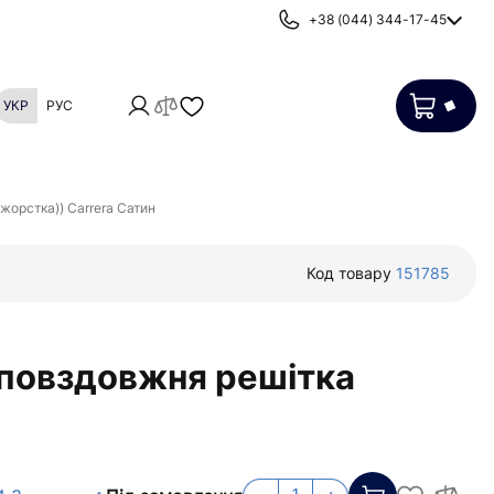
+38 (044) 344-17-45
УКР
РУС
Картриджі
Фільтри від накипу
жорстка)) Carrera Сатин
Код товару
151785
 повздовжня решітка