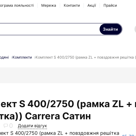
ограма лояльності
Мережа
Контакти
Акції
Прайси
Знайти
Осмоси та побутові
Натрубні корпуси
фільтри
одяні
Комплекти
Комплект S 400/2750 (рамка ZL + повздовжня решітка (
Аксесуари та
комплектуючі
ект S 400/2750 (рамка ZL +
ка)) Carrera Сатин
0
Додати відгук
ект S 400/2750 (рамка ZL + повздовжня решітка