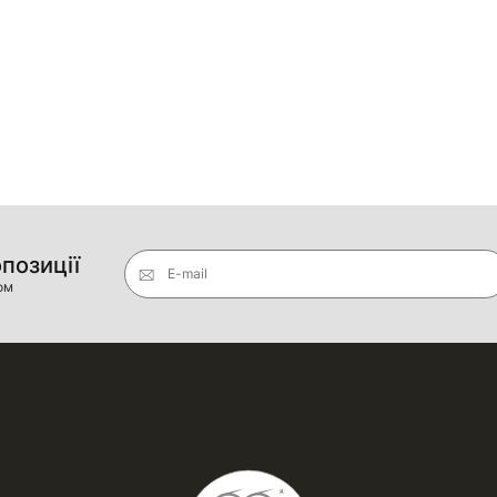
опозиції
E-mail
ом