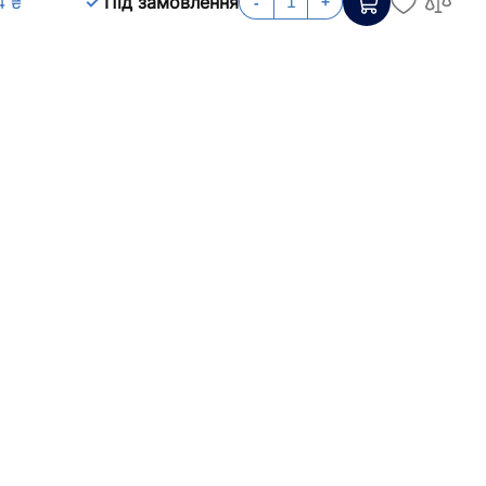
4 ₴
Під замовлення
-
+