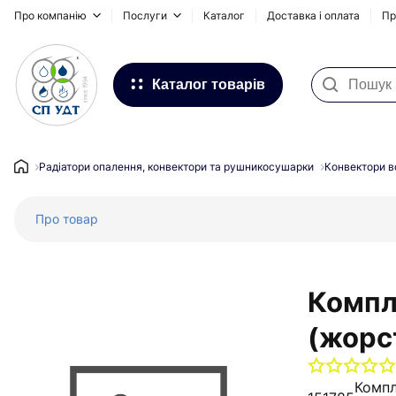
Про компанію
Послуги
Каталог
Доставка і оплата
Пр
Каталог товарів
Фільтри для води
Системи для зовнішніх
Радіатори опалення, конвектори та рушникосушарки
Конвектори в
трубопроводів
Про товар
Водопостачання та Опалення
Каналізація
Підлогове опалення
Компл
Інсталяційні системи, сифони та
(жорст
дренажні канали
Запірна та регулююча арматура
Компл