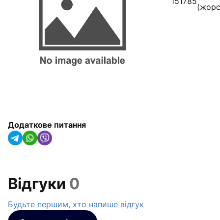
151785
(жорс
Радіатори опалення, конвектори
та рушникосушарки
Обладнання для котелень
Гідроакумулятори(IMAS Італія)
Насосне обладнання
Трубна ізоляція та кріплення для
труб
Додаткове питання
Сонячні колектори та теплові
насоси
Системи крапельного
Відгуки
0
зрошування
Будьте першим, хто напише відгук