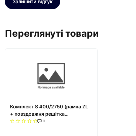
Залишити відгук
Переглянуті товари
Комплект S 400/2750 (рамка ZL
+ повздовжня решітка
(жорстка)) Carrera Сатин
0