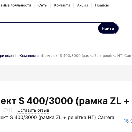
амма лояльности
Сеть
Контакти
Акции
Прайсы
Найти
Осмосы и бытовые
Натрубные корпуса
фильтры
ри водяні
Комплекти
Комплект S 400/3000 (рамка ZL + решітка НТ) Carr
Аксессуары и
комплектующие
ект S 400/3000 (рамка ZL + 
0
Оставить отзыв
ект S 400/3000 (рамка ZL + решітка НТ) Carrera
16 
н