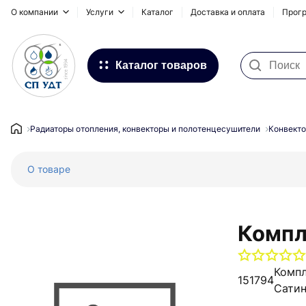
О компании
Услуги
Каталог
Доставка и оплата
Прогр
Каталог товаров
Фильтра для воды
Системы для наружных
Радиаторы отопления, конвекторы и полотенцесушители
Конвекто
трубопроводов
О товаре
Водоснабжение и Отопление
Канализация
Напольное отопление
Компл
Инсталляционные системы,
сифоны и дренажные каналы
Компл
151794
Сати
Запорная и регулирующая