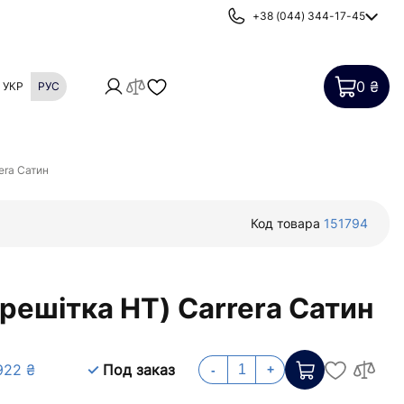
+38 (044) 344-17-45
0 ₴
УКР
РУС
Картриджи
Фильтры от накипи
era Сатин
Код товара
151794
решітка НТ) Carrera Сатин
922 ₴
Под заказ
-
+