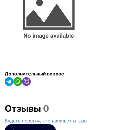
арматура
Радиаторы отопления,
конвекторы и
полотенцесушители
Оборудование для котельных
Гидроаккумуляторы
Насосное оборудование
Дополнительный вопрос
Трубная изоляция и крепления
для труб
Солнечные коллекторы и
тепловые насосы
Отзывы
0
Системы капельного орошения
Будьте первым, кто напишет отзыв