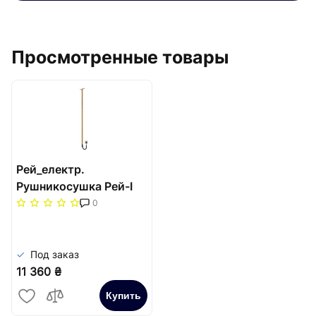
Просмотренные товары
Рей_електр.
Рушникосушка Рей-І
1100х30/130 електр.
0
TR золото лайт сатин
Под заказ
11 360 ₴
Купить