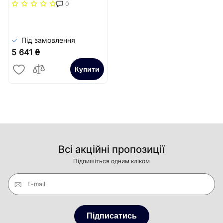
повздовжня решітка
0
(жорстка)) Carrera
Сатин
Під замовлення
5 641 ₴
Купити
Всі акційні пропозиції
Підпишіться одним кліком
E-mail
Підписатись